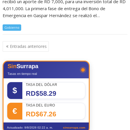
recibió un aporte de RD 7,000, para una inversión total de RD
4,011,000. La primera fase de entrega del Bono de
Emergencia en Gaspar Hernández se realizó el…
Gobierno
Navegación
Entradas anteriores
de
entradas
Sin
Surrapa
Tasas en tiempo real
TASA DEL DÓLAR
$
RD$58.29
TASA DEL EURO
€
RD$67.26
Actualizado: 9/8/2026 02:22 a. m.
sinsurrapa.com