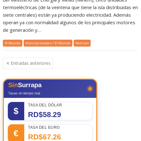
termoeléctricas (de la veintena que tiene la isla distribuidas en
siete centrales) están ya produciendo electricidad. Además
operan ya con normalidad algunos de los principales motores
de generación y…
El Mundo
Internacionales / El Mundo
Noticias
Navegación
Entradas anteriores
de
entradas
Sin
Surrapa
Tasas en tiempo real
TASA DEL DÓLAR
$
RD$58.29
TASA DEL EURO
€
RD$67.26