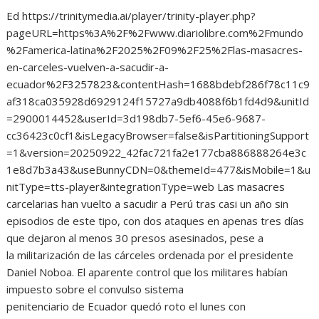
Ed https://trinitymedia.ai/player/trinity-player.php?
pageURL=https%3A%2F%2Fwww.diariolibre.com%2Fmundo
%2Famerica-latina%2F2025%2F09%2F25%2Flas-masacres-
en-carceles-vuelven-a-sacudir-a-
ecuador%2F3257823&contentHash=1688bdebf286f78c11c9
af318ca035928d6929124f15727a9db4088f6b1fd4d9&unitId
=2900014452&userId=3d198db7-5ef6-45e6-9687-
cc36423c0cf1&isLegacyBrowser=false&isPartitioningSupport
=1&version=20250922_42fac721fa2e177cba886888264e3c
1e8d7b3a43&useBunnyCDN=0&themeId=477&isMobile=1&u
nitType=tts-player&integrationType=web Las masacres
carcelarias han vuelto a sacudir a Perú tras casi un año sin
episodios de este tipo, con dos ataques en apenas tres días
que dejaron al menos 30 presos asesinados, pese a
la militarización de las cárceles ordenada por el presidente
Daniel Noboa. El aparente control que los militares habían
impuesto sobre el convulso sistema
penitenciario de Ecuador quedó roto el lunes con