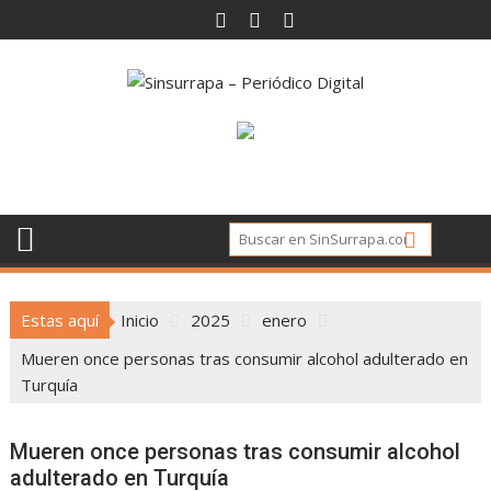
Saltar
al
contenido
Estas aquí
Inicio
2025
enero
Mueren once personas tras consumir alcohol adulterado en
Turquía
Mueren once personas tras consumir alcohol
adulterado en Turquía