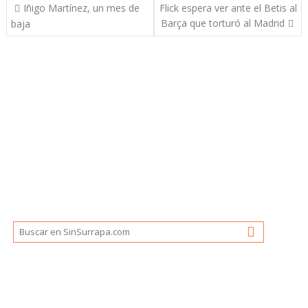
Navegación
Iñigo Martínez, un mes de
Flick espera ver ante el Betis al
de
Barça que torturó al Madrid
baja
entradas