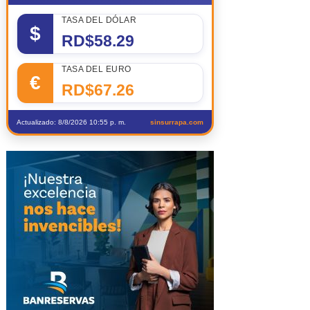
TASA DEL DÓLAR
$
RD$58.29
TASA DEL EURO
€
RD$67.26
Actualizado: 8/8/2026 10:55 p. m.
sinsurrapa.com