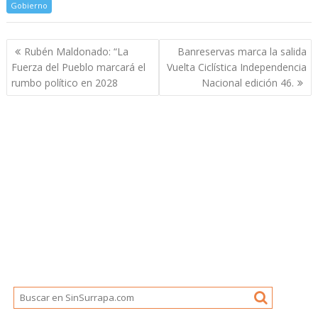
Gobierno
Navegación
Rubén Maldonado: “La
Banreservas marca la salida
de
Fuerza del Pueblo marcará el
Vuelta Ciclística Independencia
entradas
rumbo político en 2028
Nacional edición 46.