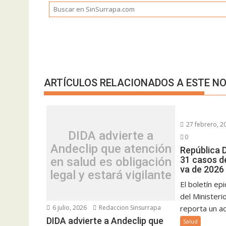
ARTÍCULOS RELACIONADOS A ESTE NO
27 febrero, 2
DIDA advierte a
0
Andeclip que atención
República 
31 casos d
en salud es obligación
va de 2026
legal y estará vigilante
El boletín e
del Ministeri
6 julio, 2026
Redaccion Sinsurrapa
reporta un a
DIDA advierte a Andeclip que
Salud