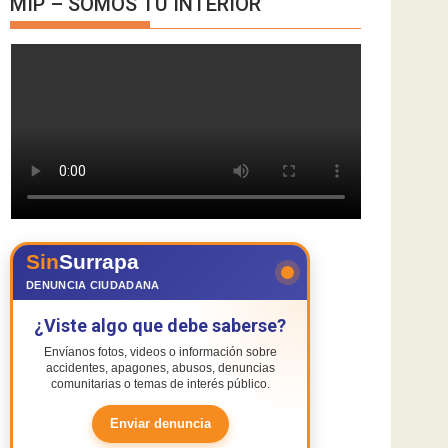
MIP – SOMOS TU INTERIOR
Sin
Surrapa
DENUNCIA CIUDADANA
¿Viste algo que debe saberse?
Envíanos fotos, videos o información sobre
accidentes, apagones, abusos, denuncias
comunitarias o temas de interés público.
Enviar denuncia