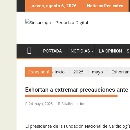
Saltar
jueves, agosto 6, 2026
Noticias Recientes
al
contenido
PORTADA
NOTICIAS
LA OPINIÓN – 
Estas aquí
Inicio
2025
mayo
Exhortan 
Exhortan a extremar precauciones ante o
24 mayo, 2025
SalaRedaccion
El presidente de la Fundación Nacional de Cardiología