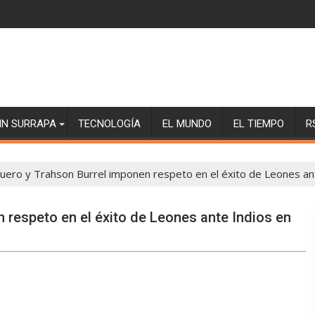
SIN SURRAPA
TECNOLOGÍA
EL MUNDO
EL TIEMPO
R
uero y Trahson Burrel imponen respeto en el éxito de Leones ant
 respeto en el éxito de Leones ante Indios en