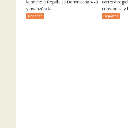
la noche a República Dominicana 4 -3
carrera regida
y avanzó a la...
constancia y 
Deportes
Deportes