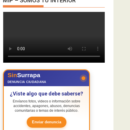
MIP – SOMOS TU INTERIOR
Sin
Surrapa
DENUNCIA CIUDADANA
¿Viste algo que debe saberse?
Envíanos fotos, videos o información sobre
accidentes, apagones, abusos, denuncias
comunitarias o temas de interés público.
Enviar denuncia