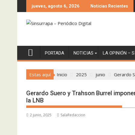
Saltar
jueves, agosto 6, 2026
Noticias Recientes
al
contenido
PORTADA
NOTICIAS
LA OPINIÓN – 
Estas aquí
Inicio
2025
junio
Gerardo S
Gerardo Suero y Trahson Burrel imponen
la LNB
2 junio, 2025
SalaRedaccion