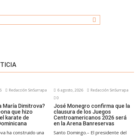
TICIA
6
Redacción SinSurrapa
6 agosto, 2026
Redacción SinSurrapa
0
 María Dimitrova?
José Monegro confirma que la
ona que hizo
clausura de los Juegos
 el karate de
Centroamericanos 2026 será
Dominicana
en la Arena Banreservas
ova ha construido una
Santo Domingo.– El presidente del