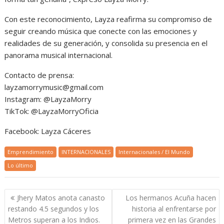
Con este reconocimiento, Layza reafirma su compromiso de
seguir creando música que conecte con las emociones y
realidades de su generación, y consolida su presencia en el
panorama musical internacional.
Contacto de prensa:
layzamorrymusic@gmail.com
Instagram: @LayzaMorry
TikTok: @LayzaMorryOficia
Facebook: Layza Cáceres
Emprendimiento
INTERNACIONALES
Internacionales / El Mundo
Lo último
Navegación
Jhery Matos anota canasto
Los hermanos Acuña hacen
de
restando 4.5 segundos y los
historia al enfrentarse por
entradas
Metros superan a los Indios.
primera vez en las Grandes