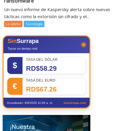
ransomware
Un nuevo informe de Kaspersky alerta sobre nuevas
tácticas como la extorsión sin cifrado y el...
Lo último
Tecnología
Sin
Surrapa
Tasas en tiempo real
TASA DEL DÓLAR
$
RD$58.29
TASA DEL EURO
€
RD$67.26
Actualizado: 9/8/2026 11:06 a. m.
sinsurrapa.com