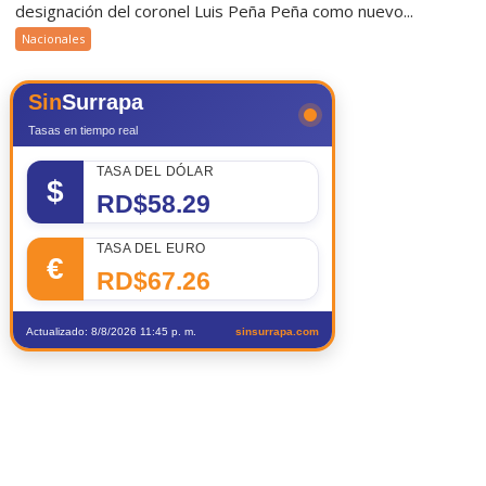
designación del coronel Luis Peña Peña como nuevo...
Nacionales
Sin
Surrapa
Tasas en tiempo real
TASA DEL DÓLAR
$
RD$58.29
TASA DEL EURO
€
RD$67.26
Actualizado: 8/8/2026 11:45 p. m.
sinsurrapa.com