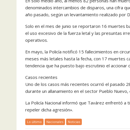
En solo medio año, al menos 82 personas han muerto 
denominados intercambios de disparos, una cifra que
año pasado, según un levantamiento realizado por Dia
Solo en el mes de junio se reportaron 16 muertes b
el uso excesivo de la fuerza letal y las presuntas i
operativos.
En mayo, la Policía notificó 15 fallecimientos en circ
meses más letales hasta la fecha, con 17 muertes c
tendencia que ha puesto bajo escrutinio el accionar d
Casos recientes
Uno de los casos más recientes ocurrió el pasado 28 
durante un allanamiento en el sector Pueblo Nuevo, 
La Policía Nacional informó que Tavárez enfrentó a t
repeler dicha agresión».
Lo último
Nacionales
Noticias