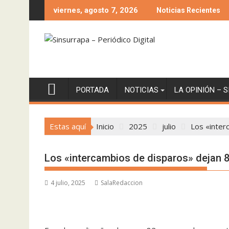
Saltar
viernes, agosto 7, 2026
Noticias Recientes
al
contenido
PORTADA
NOTICIAS
LA OPINIÓN – 
Estas aquí
Inicio
2025
julio
Los «inter
Los «intercambios de disparos» dejan 
4 julio, 2025
SalaRedaccion