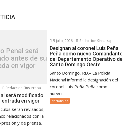
TICIA
5 julio, 2026
Redaccion Sinsurrapa
Designan al coronel Luis Peña
o Penal será
Peña como nuevo Comandante
ado antes de su
del Departamento Operativo de
Santo Domingo Oeste
ada en vigor
Santo Domingo, RD.– La Policía
Nacional informó la designación del
coronel Luis Peña Peña como
Redaccion Sinsurrapa
nuevo...
al será modificado
 entrada en vigor
Nacionales
ículos serán revisados,
nco relacionados con la
expresión y de prensa,