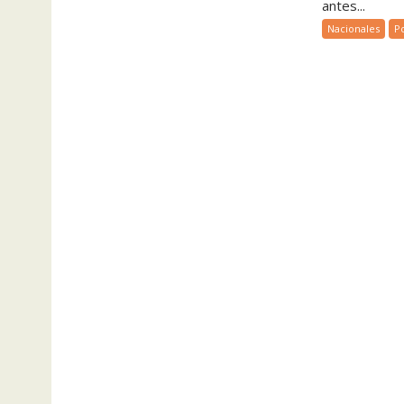
antes...
Nacionales
Po