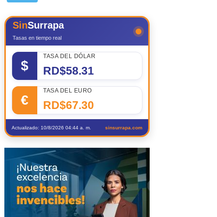
Sin
Surrapa
Tasas en tiempo real
TASA DEL DÓLAR
$
RD$58.31
TASA DEL EURO
€
RD$67.30
Actualizado: 10/8/2026 04:44 a. m.
sinsurrapa.com