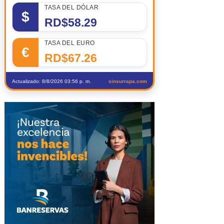
TASA DEL DÓLAR
$
RD$58.29
TASA DEL EURO
€
RD$67.26
Actualizado: 8/8/2026 03:56 p. m.
sinsurrapa.com