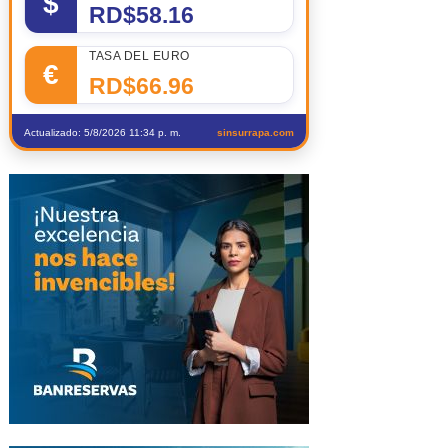
$
RD$58.16
TASA DEL EURO
€
RD$66.96
Actualizado: 5/8/2026 11:34 p. m.
sinsurrapa.com