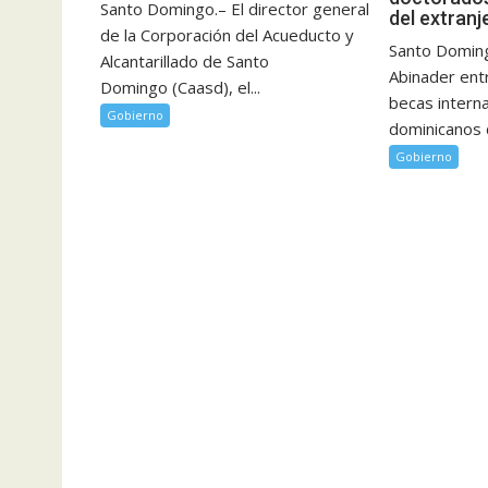
Santo Domingo.– El director general
del extranj
de la Corporación del Acueducto y
Santo Doming
Alcantarillado de Santo
Abinader ent
Domingo (Caasd), el...
becas intern
Gobierno
dominicanos d
Gobierno