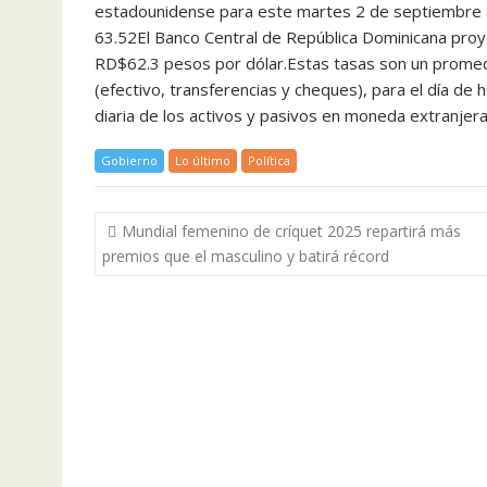
estadounidense para este martes 2 de septiembre 
63.52El Banco Central de República Dominicana proye
RD$62.3 pesos por dólar.Estas tasas son un promed
(efectivo, transferencias y cheques), para el día de 
diaria de los activos y pasivos en moneda extranjera
Gobierno
Lo último
Política
Navegación
Mundial femenino de críquet 2025 repartirá más
de
premios que el masculino y batirá récord
entradas