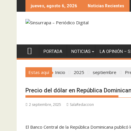
Saltar
jueves, agosto 6, 2026
Noticias Recientes
al
contenido
PORTADA
NOTICIAS
LA OPINIÓN – 
Estas aquí
Inicio
2025
septiembre
Pr
Precio del dólar en República Dominica
2 septiembre, 2025
SalaRedaccion
El Banco Central de la República Dominicana publicó 