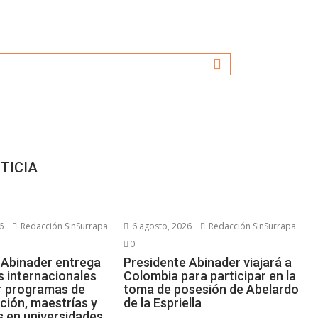
TICIA
6
Redacción SinSurrapa
6 agosto, 2026
Redacción SinSurrapa
0
 Abinader entrega
Presidente Abinader viajará a
s internacionales
Colombia para participar en la
r programas de
toma de posesión de Abelardo
ción, maestrías y
de la Espriella
 en universidades