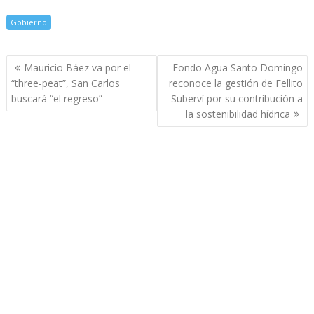
Gobierno
Navegación
Mauricio Báez va por el
Fondo Agua Santo Domingo
de
“three-peat”, San Carlos
reconoce la gestión de Fellito
entradas
buscará “el regreso”
Suberví por su contribución a
la sostenibilidad hídrica