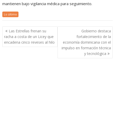
mantienen bajo vigilancia médica para seguimiento.
Lo último
Navegación
Las Estrellas frenan su
Gobierno destaca
de
racha a costa de un Licey que
fortalecimiento de la
entradas
encadena cinco reveses al hilo
economía dominicana con el
impulso en formación técnica
y tecnológica