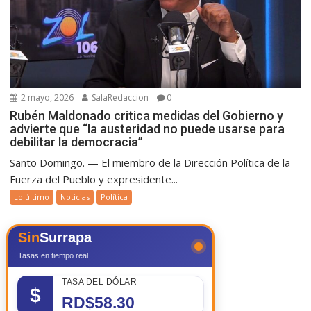
2 mayo, 2026
SalaRedaccion
0
Rubén Maldonado critica medidas del Gobierno y
advierte que “la austeridad no puede usarse para
debilitar la democracia”
Santo Domingo. — El miembro de la Dirección Política de la
Fuerza del Pueblo y expresidente...
Lo último
Noticias
Política
Sin
Surrapa
Tasas en tiempo real
TASA DEL DÓLAR
$
RD$58.30