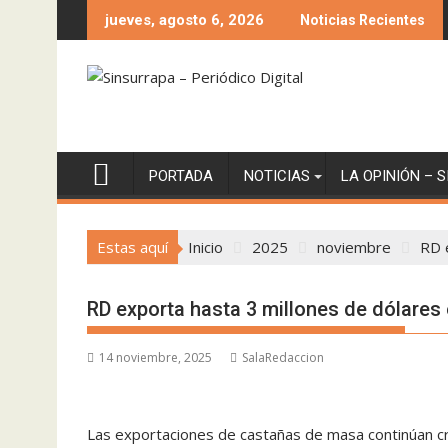
Saltar
jueves, agosto 6, 2026
Noticias Recientes
al
contenido
PORTADA
NOTICIAS
LA OPINIÓN – 
Estas aquí
Inicio
2025
noviembre
RD 
RD exporta hasta 3 millones de dólare
14 noviembre, 2025
SalaRedaccion
Las exportaciones de castañas de masa continúan cr