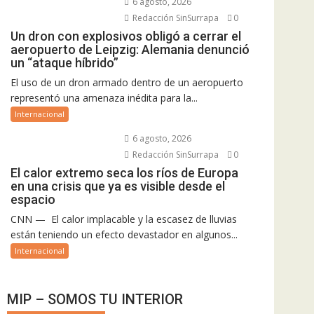
6 agosto, 2026
Redacción SinSurrapa
0
Un dron con explosivos obligó a cerrar el
aeropuerto de Leipzig: Alemania denunció
un “ataque híbrido”
El uso de un dron armado dentro de un aeropuerto
representó una amenaza inédita para la...
Internacional
6 agosto, 2026
Redacción SinSurrapa
0
El calor extremo seca los ríos de Europa
en una crisis que ya es visible desde el
espacio
CNN — El calor implacable y la escasez de lluvias
están teniendo un efecto devastador en algunos...
Internacional
MIP – SOMOS TU INTERIOR