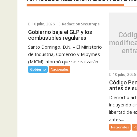
10 julio, 2026
Redaccion Sinsurrapa
Gobierno baja el GLP y los
Códig
combustibles regulares
modific
Santo Domingo, D.N. – El Ministerio
entr
de Industria, Comercio y Mipymes
(MICM) informó que se realizarán...
Gobierno
Nacionales
10 julio, 2026
Código Pen
antes de su
Dieciocho art
incluyendo ci
libertad de 
antes...
Nacionales
Po