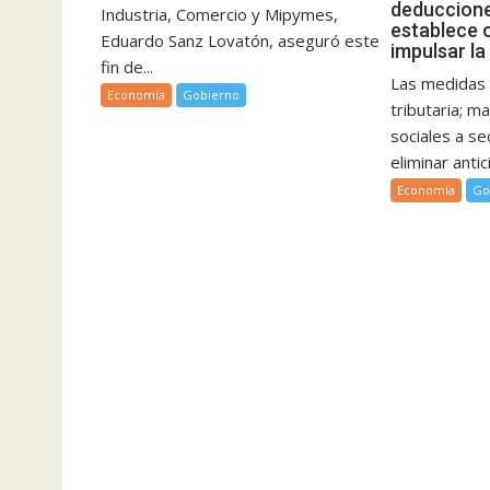
deduccione
Industria, Comercio y Mipymes,
establece 
Eduardo Sanz Lovatón, aseguró este
impulsar l
fin de...
Las medidas 
Economía
Gobierno
tributaria; 
sociales a s
eliminar anti
Economía
Go