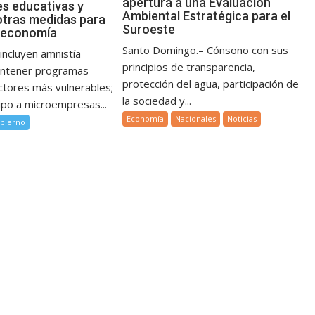
apertura a una Evaluación
s educativas y
Ambiental Estratégica para el
otras medidas para
Suroeste
a economía
Santo Domingo.– Cónsono con sus
incluyen amnistía
principios de transparencia,
mantener programas
protección del agua, participación de
ectores más vulnerables;
la sociedad y...
cipo a microempresas...
Economía
Nacionales
Noticias
bierno