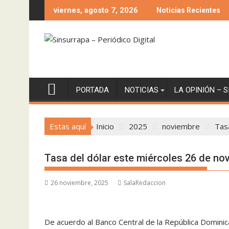
Saltar
viernes, agosto 7, 2026
Noticias Recientes
al
contenido
PORTADA
NOTICIAS
LA OPINIÓN – 
Estas aquí
Inicio
2025
noviembre
Tas
Tasa del dólar este miércoles 26 de no
26 noviembre, 2025
SalaRedaccion
De acuerdo al Banco Central de la República Dominic