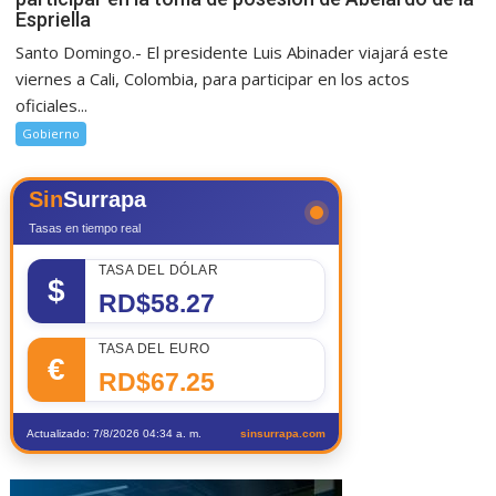
Espriella
Santo Domingo.- El presidente Luis Abinader viajará este
viernes a Cali, Colombia, para participar en los actos
oficiales...
Gobierno
Sin
Surrapa
Tasas en tiempo real
TASA DEL DÓLAR
$
RD$58.27
TASA DEL EURO
€
RD$67.25
Actualizado: 7/8/2026 04:34 a. m.
sinsurrapa.com