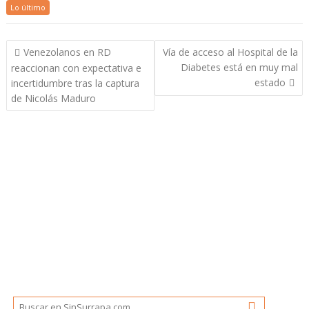
Lo último
Navegación
Venezolanos en RD
Vía de acceso al Hospital de la
de
Diabetes está en muy mal
reaccionan con expectativa e
entradas
estado
incertidumbre tras la captura
de Nicolás Maduro