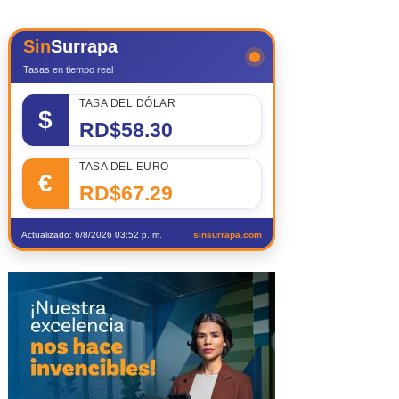
Sin
Surrapa
Tasas en tiempo real
TASA DEL DÓLAR
$
RD$58.30
TASA DEL EURO
€
RD$67.29
Actualizado: 6/8/2026 03:52 p. m.
sinsurrapa.com