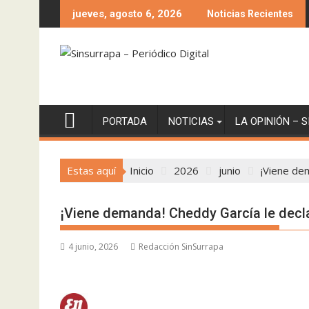
Saltar
jueves, agosto 6, 2026
Noticias Recientes
al
contenido
PORTADA
NOTICIAS
LA OPINIÓN – 
Estas aquí
Inicio
2026
junio
¡Viene dem
¡Viene demanda! Cheddy García le decla
4 junio, 2026
Redacción SinSurrapa