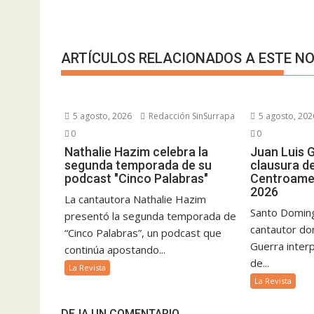
ARTÍCULOS RELACIONADOS A ESTE NO
5 agosto, 2026
Redacción SinSurrapa
5 agosto, 202
0
0
Nathalie Hazim celebra la
Juan Luis G
segunda temporada de su
clausura d
podcast "Cinco Palabras"
Centroamer
2026
La cantautora Nathalie Hazim
Santo Doming
presentó la segunda temporada de
cantautor do
“Cinco Palabras”, un podcast que
Guerra inter
continúa apostando...
de...
La Revista
La Revista
DEJA UN COMENTARIO