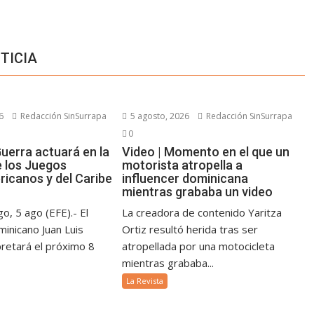
TICIA
6
Redacción SinSurrapa
5 agosto, 2026
Redacción SinSurrapa
0
uerra actuará en la
Video | Momento en el que un
e los Juegos
motorista atropella a
icanos y del Caribe
influencer dominicana
mientras grababa un video
o, 5 ago (EFE).- El
La creadora de contenido Yaritza
minicano Juan Luis
Ortiz resultó herida tras ser
pretará el próximo 8
atropellada por una motocicleta
mientras grababa...
La Revista