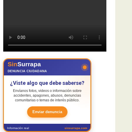
Sin
Surrapa
DENUNCIA CIUDADANA
¿Viste algo que debe saberse?
Envíanos fotos, videos o información sobre
accidentes, apagones, abusos, denuncias
comunitarias o temas de interés público.
Enviar denuncia
Información real
sinsurrapa.com