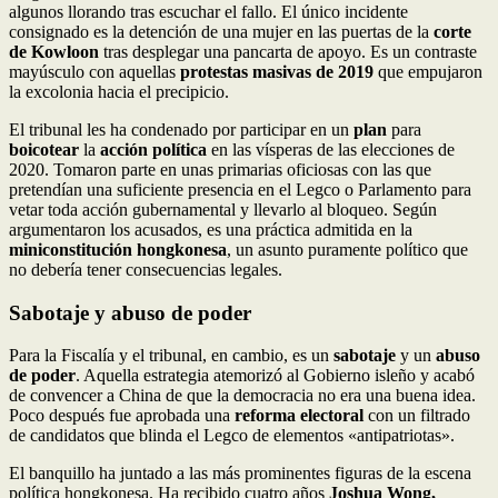
algunos llorando tras escuchar el fallo. El único incidente
consignado es la detención de una mujer en las puertas de la
corte
de Kowloon
tras desplegar una pancarta de apoyo. Es un contraste
mayúsculo con aquellas
protestas masivas de 2019
que empujaron
la excolonia hacia el precipicio.
El tribunal les ha condenado por participar en un
plan
para
boicotear
la
acción política
en las vísperas de las elecciones de
2020. Tomaron parte en unas primarias oficiosas con las que
pretendían una suficiente presencia en el Legco o Parlamento para
vetar toda acción gubernamental y llevarlo al bloqueo. Según
argumentaron los acusados, es una práctica admitida en la
miniconstitución hongkonesa
, un asunto puramente político que
no debería tener consecuencias legales.
Sabotaje y abuso de poder
Para la Fiscalía y el tribunal, en cambio, es un
sabotaje
y un
abuso
de poder
. Aquella estrategia atemorizó al Gobierno isleño y acabó
de convencer a China de que la democracia no era una buena idea.
Poco después fue aprobada una
reforma electoral
con un filtrado
de candidatos que blinda el Legco de elementos «antipatriotas».
El banquillo ha juntado a las más prominentes figuras de la escena
política hongkonesa. Ha recibido cuatro años
Joshua Wong,