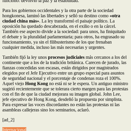
funcionó: devolvió la paz y la estabilidad.
Para los gobiernos occidentales y la otra parte de la sociedad
hongkonesa, laminó las libertades y selló su destino como
«otra
ciudad china más»
. La ley transformó el paisaje político. La
oposición ha quedado descabezada, en el exilio o en la cárcel.
También ese aspecto divide a la sociedad: para unos, ha finiquitado
el debate y la pluralidad parlamentaria; para otros, ha engrasado su
funcionamiento, ya sin el filibusterismo de los que frenaban
cualquier medida, incluso las más necesarias y urgentes.
También fijó la ley unos
procesos judiciales
más cercanos a los del
continente que a los de la tradición británica. Carecen de jurado, las
fianzas concedidas son escasas, están dirigidos por magistrados
elegidos por el Jefe Ejecutivo entre un grupo especial para asuntos
de seguridad nacional y el porcentaje de condenas roza el 100%.
Aquel viejo
Hong Kong
no está ni se le espera. Un antiguo ministro
sugirió recientemente que se tolerara cierto margen para las protestas
con el fin de que la ciudad mejorara su imagen global. John Lee,
jefe ejecutivo de Hong Kong, desdeñó la propuesta por simplista.
Para expresar las voces discordantes no están las protestas ni las
asambleas callejeras sino los seminarios, aclaró.
[ad_2]
Internacional