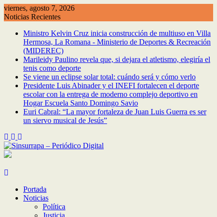
Saltar
viernes, agosto 7, 2026
al
Noticias Recientes
contenido
Ministro Kelvin Cruz inicia construcción de multiuso en Villa
Hermosa, La Romana - Ministerio de Deportes & Recreación
(MIDEREC)
Marileidy Paulino revela que, si dejara el atletismo, elegiría el
tenis como deporte
Se viene un eclipse solar total: cuándo será y cómo verlo
Presidente Luis Abinader y el INEFI fortalecen el deporte
escolar con la entrega de moderno complejo deportivo en
Hogar Escuela Santo Domingo Savio
Euri Cabral: “La mayor fortaleza de Juan Luis Guerra es ser
un siervo musical de Jesús”
Portada
Noticias
Política
Justicia