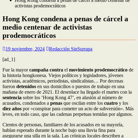
Hong Kong condena a penas de cárcel a medio centenar de
activistas prodemocráticos
Hong Kong condena a penas de cárcel a
medio centenar de activistas
prodemocráticos
19 noviembre, 2024
Redacción SinSurrapa
[ad_1]
Fue la mayor
campaña contra
el
movimiento prodemocrático
de
la historia hongkonesa. Viejos políticos y legisladores, jóvenes
activistas, académicos, periodistas, sindicalistas… Por decenas
fueron
detenidos
en sus domicilios o puestos de trabajo en una
mañana de enero de 2021. El desenlace ha llegado el martes con la
sentencia
sobre los ‘Hong Kong 47’, en alusión al número de
acusados, condenados a
penas
que oscilan entre los
cuatro
y los
diez años
por «conspirar para cometer un acto de subversión». Más
leves, en todo caso, que las cadenas perpetuas temidas por algunos.
Cientos de personas, familiares de los acusados en su mayoría,
habían esperado durante la noche bajo una lluvia fina para
asegurarse una silla en la sala. Las crónicas locales describen a