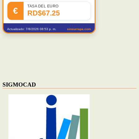
TASA DEL EURO
€
RD$67.25
Actualizado: 7/8/2026 08:53 p. m.
sinsurrapa.com
SIGMOCAD