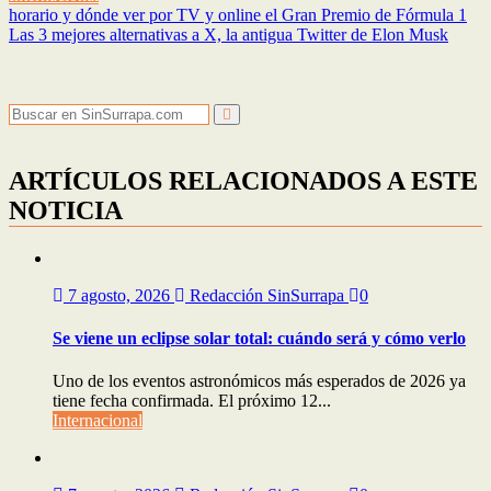
Navegación
horario y dónde ver por TV y online el Gran Premio de Fórmula 1
Las 3 mejores alternativas a X, la antigua Twitter de Elon Musk
de
entradas
ARTÍCULOS RELACIONADOS A ESTE
NOTICIA
7 agosto, 2026
Redacción SinSurrapa
0
Se viene un eclipse solar total: cuándo será y cómo verlo
Uno de los eventos astronómicos más esperados de 2026 ya
tiene fecha confirmada. El próximo 12...
Internacional