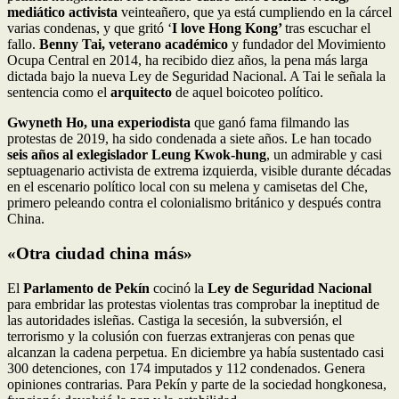
mediático activista
veinteañero, que ya está cumpliendo en la cárcel
varias condenas, y que gritó ‘
I love Hong Kong’
tras escuchar el
fallo.
Benny Tai, veterano académico
y fundador del Movimiento
Ocupa Central en 2014, ha recibido diez años, la pena más larga
dictada bajo la nueva Ley de Seguridad Nacional. A Tai le señala la
sentencia como el
arquitecto
de aquel boicoteo político.
Gwyneth Ho, una experiodista
que ganó fama filmando las
protestas de 2019, ha sido condenada a siete años. Le han tocado
seis años al exlegislador Leung Kwok-hung
, un admirable y casi
septuagenario activista de extrema izquierda, visible durante décadas
en el escenario político local con su melena y camisetas del Che,
primero peleando contra el colonialismo británico y después contra
China.
«Otra ciudad china más»
El
Parlamento de Pekín
cocinó la
Ley de Seguridad Nacional
para embridar las protestas violentas tras comprobar la ineptitud de
las autoridades isleñas. Castiga la secesión, la subversión, el
terrorismo y la colusión con fuerzas extranjeras con penas que
alcanzan la cadena perpetua. En diciembre ya había sustentado casi
300 detenciones, con 174 imputados y 112 condenados. Genera
opiniones contrarias. Para Pekín y parte de la sociedad hongkonesa,