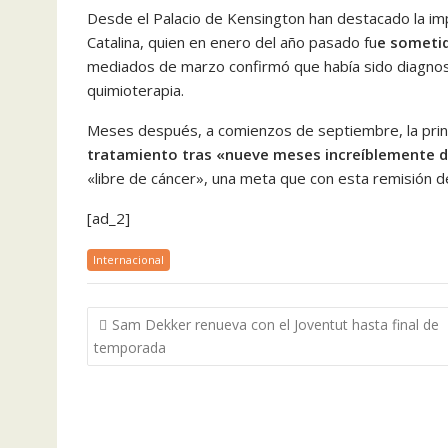
Desde el Palacio de Kensington han destacado la impo
Catalina, quien en enero del año pasado fu
e sometid
mediados de marzo confirmó que había sido diagnos
quimioterapia.
Meses después, a comienzos de septiembre, la prin
tratamiento tras «nueve meses increíblemente 
«libre de cáncer», una meta que con esta remisión 
[ad_2]
Internacional
Navegación
Sam Dekker renueva con el Joventut hasta final de
de
temporada
entradas