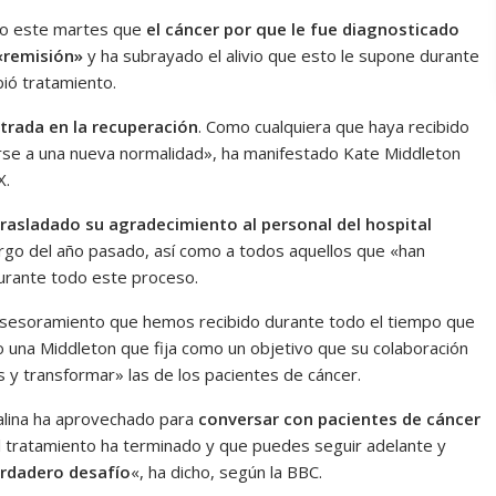
do este martes que
el cáncer por que le fue diagnosticado
 «remisión»
y ha subrayado el alivio que esto le supone durante
bió tratamiento.
ntrada en la recuperación
. Como cualquiera que haya recibido
arse a una nueva normalidad», ha manifestado Kate Middleton
X.
trasladado su agradecimiento al personal del hospital
largo del año pasado, así como a todos aquellos que «han
durante todo este proceso.
asesoramiento que hemos recibido durante todo el tiempo que
o una Middleton que fija como un objetivo que su colaboración
s y transformar» las de los pacientes de cáncer.
alina ha aprovechado para
conversar con pacientes de cáncer
l tratamiento ha terminado y que puedes seguir adelante y
erdadero desafío
«, ha dicho, según la BBC.