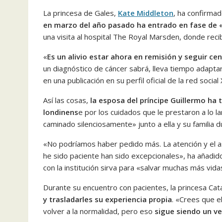
La princesa de Gales,
Kate Middleton
, ha confirma
en marzo del año pasado ha entrado en fase de
una visita al hospital The Royal Marsden, donde reci
«
Es un alivio estar ahora en remisión y seguir ce
un diagnóstico de cáncer sabrá, lleva tiempo adapt
en una publicación en su perfil oficial de la red social 
Así las cosas,
la esposa del príncipe Guillermo ha 
londinens
e por los cuidados que le prestaron a lo 
caminado silenciosamente» junto a ella y su familia 
«No podríamos haber pedido más. La atención y el 
he sido paciente han sido excepcionales», ha añadid
con la institución sirva para «salvar muchas más vida
Durante su encuentro con pacientes, la princesa Cat
y trasladarles su experiencia propia
. «Crees que e
volver a la normalidad, pero eso
sigue siendo un v