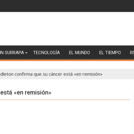
SIN SURRAPA
TECNOLOGÍA
EL MUNDO
EL TIEMPO
R
dleton confirma que su cáncer está «en remisión»
 está «en remisión»