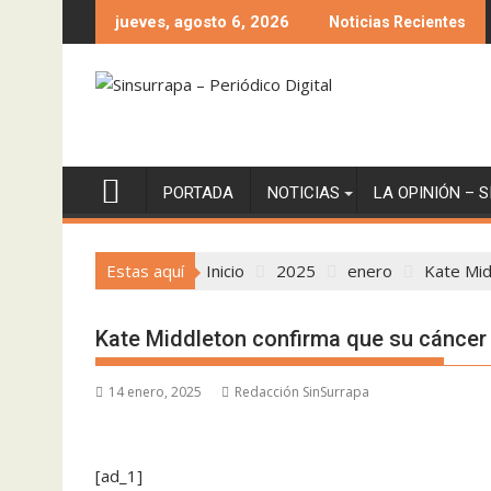
Saltar
jueves, agosto 6, 2026
Noticias Recientes
al
contenido
PORTADA
NOTICIAS
LA OPINIÓN – 
Estas aquí
Inicio
2025
enero
Kate Mid
Kate Middleton confirma que su cáncer
14 enero, 2025
Redacción SinSurrapa
[ad_1]