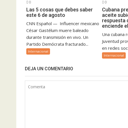
0
0
Las 5 cosas que debes saber
Cubana pre
este 6 de agosto
aceite subi
respuesta 
CNN Español — Influencer mexicano
enciende e
César Gastélum muere baleado
Una cubana re
durante transmisión en vivo. Un
Juventud pro
Partido Demócrata fracturado...
en redes soci
Internacional
Internacional
DEJA UN COMENTARIO