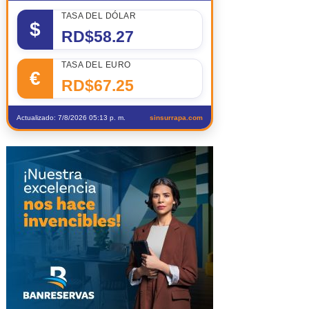
TASA DEL DÓLAR
$
RD$58.27
TASA DEL EURO
€
RD$67.25
Actualizado: 7/8/2026 05:13 p. m.
sinsurrapa.com