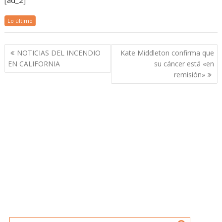
[ad_2]
Lo último
Navegación
NOTICIAS DEL INCENDIO
Kate Middleton confirma que
de
EN CALIFORNIA
su cáncer está «en
entradas
remisión»