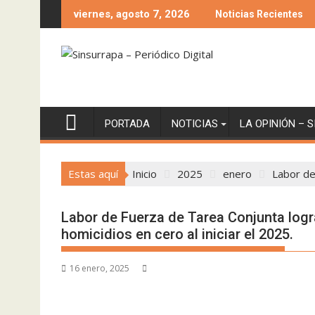
Saltar
viernes, agosto 7, 2026
Noticias Recientes
al
contenido
PORTADA
NOTICIAS
LA OPINIÓN – 
Estas aquí
Inicio
2025
enero
Labor de
Labor de Fuerza de Tarea Conjunta logra
homicidios en cero al iniciar el 2025.
16 enero, 2025