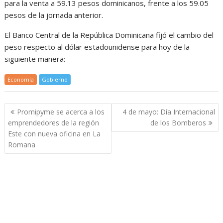
para la venta a 59.13 pesos dominicanos, frente a los 59.05
pesos de la jornada anterior.
El Banco Central de la República Dominicana fijó el cambio del
peso respecto al dólar estadounidense para hoy de la
siguiente manera:
Economía
Gobierno
Navegación
Promipyme se acerca a los
4 de mayo: Día Internacional
de
emprendedores de la región
de los Bomberos
entradas
Este con nueva oficina en La
Romana