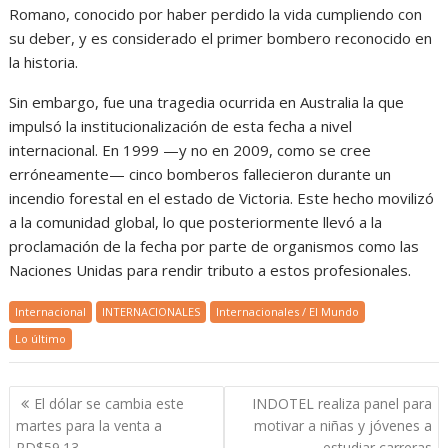
Romano, conocido por haber perdido la vida cumpliendo con
su deber, y es considerado el primer bombero reconocido en
la historia.
Sin embargo, fue una tragedia ocurrida en Australia la que
impulsó la institucionalización de esta fecha a nivel
internacional. En 1999 —y no en 2009, como se cree
erróneamente— cinco bomberos fallecieron durante un
incendio forestal en el estado de Victoria. Este hecho movilizó
a la comunidad global, lo que posteriormente llevó a la
proclamación de la fecha por parte de organismos como las
Naciones Unidas para rendir tributo a estos profesionales.
Internacional
INTERNACIONALES
Internacionales / El Mundo
Lo último
Navegación
El dólar se cambia este
INDOTEL realiza panel para
de
martes para la venta a
motivar a niñas y jóvenes a
RD$59.13
estudiar carreras