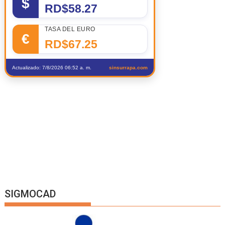
$
RD$58.27
TASA DEL EURO
€
RD$67.25
Actualizado: 7/8/2026 06:52 a. m.
sinsurrapa.com
SIGMOCAD