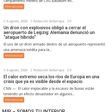
campamento minero de CVG Bauxilum en...
Internacional
6 agosto, 2026
Redacción SinSurrapa
0
Un dron con explosivos obligó a cerrar el
aeropuerto de Leipzig: Alemania denunció un
“ataque híbrido”
El uso de un dron armado dentro de un aeropuerto representó
una amenaza inédita para la...
Internacional
6 agosto, 2026
Redacción SinSurrapa
0
El calor extremo seca los ríos de Europa en una
crisis que ya es visible desde el espacio
CNN — El calor implacable y la escasez de lluvias están
teniendo un efecto devastador en algunos...
Internacional
MIP – SOMOS TU INTERIOR