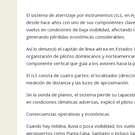
El sistema de aterrizaje por instrumentos (ILS, en i
desde hace años con uno de sus componentes clave f
vuelos en condiciones de baja visibilidad, afectando l
generando pérdidas económicas considerables.
Así lo denunció el capitán de línea aérea en Estados
organización de pilotos dominicanos y norteamericano
componente vertical que guía a los aviones hacia la p
El ILS consta de cuatro partes: el localizador (direcci
medición de distancia y las luces de aproximación.
Sin la senda de planeo, el sistema pierde su capacid
en condiciones climáticas adversas, explicó el piloto a
Consecuencias operativas y económicas
Cuando hay neblina, lluvia o poca visibilidad, los vu
aeropuertos como Punta Cana, Santiago o incluso San