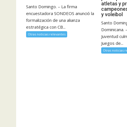
atletas y p
Santo Domingo. – La firma
campeones
encuestadora SONDEOS anunció la
y voleibol
formalización de una alianza
Santo Doming
estratégica con CB...
Dominicana. –
Otras noticias relevantes
Juventud culm
Juegos de...
Otras noticias 