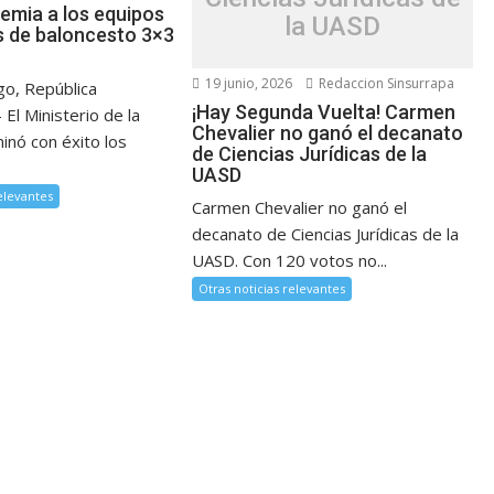
remia a los equipos
la UASD
 de baloncesto 3×3
19 junio, 2026
Redaccion Sinsurrapa
o, República
¡Hay Segunda Vuelta! Carmen
 El Ministerio de la
Chevalier no ganó el decanato
inó con éxito los
de Ciencias Jurídicas de la
UASD
relevantes
Carmen Chevalier no ganó el
decanato de Ciencias Jurídicas de la
UASD. Con 120 votos no...
Otras noticias relevantes