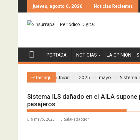
Saltar
jueves, agosto 6, 2026
Noticias Recientes
al
contenido
PORTADA
NOTICIAS
LA OPINIÓN – 
Estas aquí
Inicio
2025
mayo
Sistema 
Sistema ILS dañado en el AILA supone
pasajeros
9 mayo, 2025
SalaRedaccion