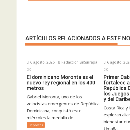
ARTÍCULOS RELACIONADOS A ESTE NO
6 agosto, 2026
Redacción SinSurrapa
6 agosto, 202
0
0
El dominicano Moronta es el
Primer Cab
nuevo rey regional en los 400
fortalece 
metros
República 
los Juegos
Gabriel Moronta, uno de los
y del Carib
velocistas emergentes de República
Costa Rica y
Dominicana, conquistó este
exploran ali
miércoles la medalla de...
bienestar dur
Deportes
Umaña...