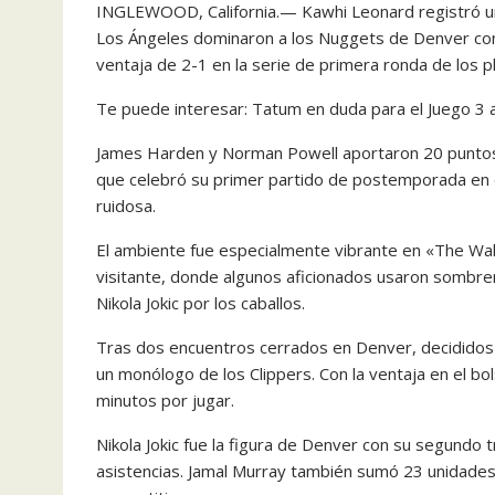
INGLEWOOD, California.— Kawhi Leonard registró un
Los Ángeles dominaron a los Nuggets de Denver con
ventaja de 2-1 en la serie de primera ronda de los p
Te puede interesar: Tatum en duda para el Juego 3 ant
James Harden y Norman Powell aportaron 20 puntos ca
que celebró su primer partido de postemporada en el
ruidosa.
El ambiente fue especialmente vibrante en «The Wall
visitante, donde algunos aficionados usaron sombrer
Nikola Jokic por los caballos.
Tras dos encuentros cerrados en Denver, decididos 
un monólogo de los Clippers. Con la ventaja en el b
minutos por jugar.
Nikola Jokic fue la figura de Denver con su segundo 
asistencias. Jamal Murray también sumó 23 unidades