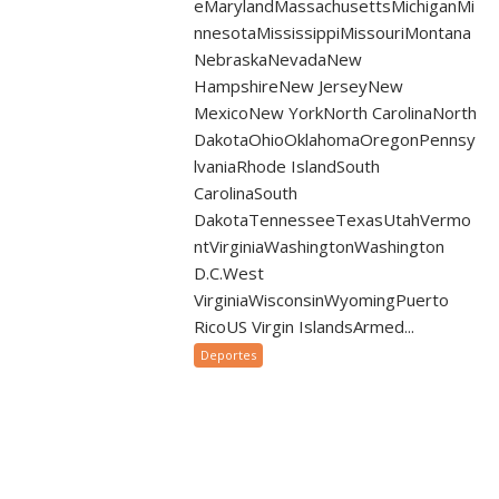
eMarylandMassachusettsMichiganMi
nnesotaMississippiMissouriMontana
NebraskaNevadaNew
HampshireNew JerseyNew
MexicoNew YorkNorth CarolinaNorth
DakotaOhioOklahomaOregonPennsy
lvaniaRhode IslandSouth
CarolinaSouth
DakotaTennesseeTexasUtahVermo
ntVirginiaWashingtonWashington
D.C.West
VirginiaWisconsinWyomingPuerto
RicoUS Virgin IslandsArmed...
Deportes