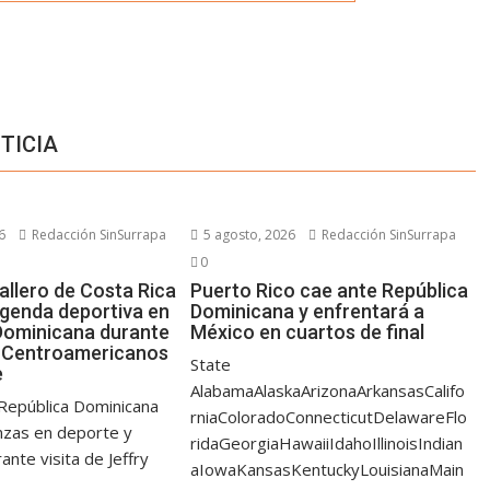
TICIA
6
Redacción SinSurrapa
5 agosto, 2026
Redacción SinSurrapa
0
allero de Costa Rica
Puerto Rico cae ante República
agenda deportiva en
Dominicana y enfrentará a
Dominicana durante
México en cuartos de final
 Centroamericanos
State
e
AlabamaAlaskaArizonaArkansasCalifo
 República Dominicana
rniaColoradoConnecticutDelawareFlo
anzas en deporte y
ridaGeorgiaHawaiiIdahoIllinoisIndian
ante visita de Jeffry
aIowaKansasKentuckyLouisianaMain