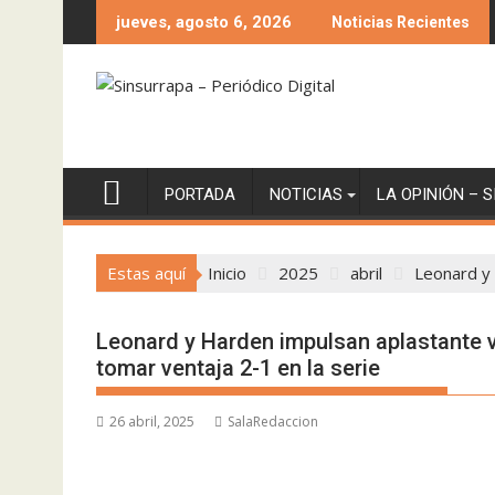
Saltar
jueves, agosto 6, 2026
Noticias Recientes
al
contenido
PORTADA
NOTICIAS
LA OPINIÓN – 
Estas aquí
Inicio
2025
abril
Leonard y 
Leonard y Harden impulsan aplastante v
tomar ventaja 2-1 en la serie
26 abril, 2025
SalaRedaccion