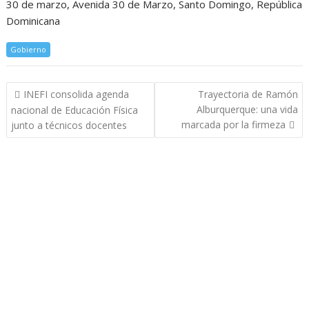
30 de marzo, Avenida 30 de Marzo, Santo Domingo, República
Dominicana
Gobierno
Navegación
INEFI consolida agenda
Trayectoria de Ramón
de
Alburquerque: una vida
nacional de Educación Física
entradas
marcada por la firmeza
junto a técnicos docentes