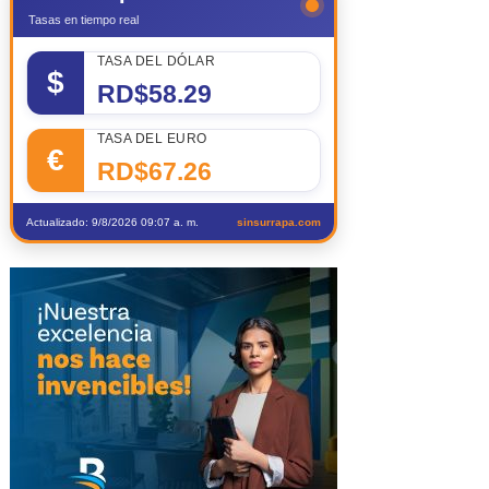
Tasas en tiempo real
TASA DEL DÓLAR
$
RD$58.29
TASA DEL EURO
€
RD$67.26
Actualizado: 9/8/2026 09:07 a. m.
sinsurrapa.com