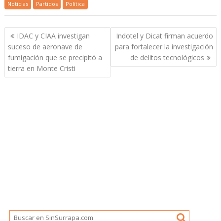
Noticias
Partidos
Política
Navegación
IDAC y CIAA investigan
Indotel y Dicat firman acuerdo
de
suceso de aeronave de
para fortalecer la investigación
entradas
fumigación que se precipitó a
de delitos tecnológicos
tierra en Monte Cristi