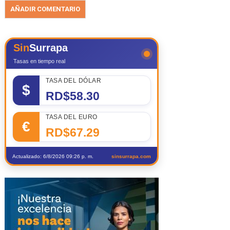
Sin
Surrapa
Tasas en tiempo real
TASA DEL DÓLAR
$
RD$58.30
TASA DEL EURO
€
RD$67.29
Actualizado: 6/8/2026 09:26 p. m.
sinsurrapa.com