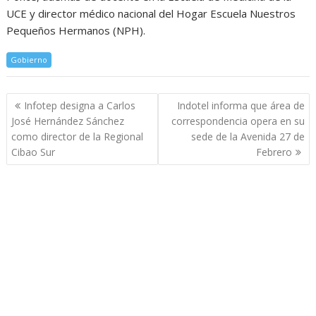
UCE y director médico nacional del Hogar Escuela Nuestros
Pequeños Hermanos (NPH).
Gobierno
Navegación
Infotep designa a Carlos
Indotel informa que área de
de
José Hernández Sánchez
correspondencia opera en su
entradas
como director de la Regional
sede de la Avenida 27 de
Cibao Sur
Febrero